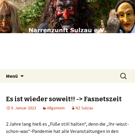
Narrenzunft Sulzau e.V.
Springe
Suchen
Menü
zum
nach:
Inhalt
Es ist wieder soweit!! -> Fasnetszeit
9. Januar 2023
Allgemein
NZ Sulzau
2 Jahre lang hieß es „Füße still halten“, denn die „Ihr-wisst-
schon-was“-Pandemie hat alle Veranstaltungen in den