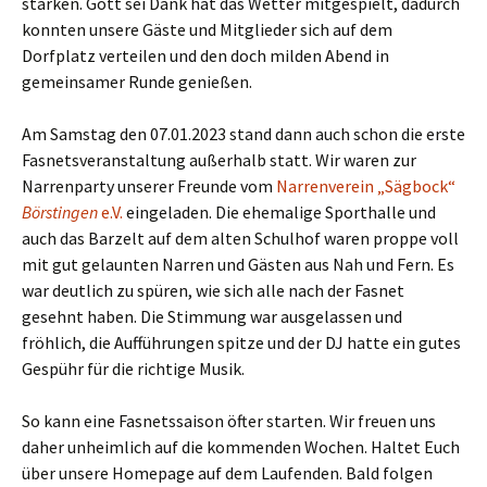
stärken. Gott sei Dank hat das Wetter mitgespielt, dadurch
konnten unsere Gäste und Mitglieder sich auf dem
Dorfplatz verteilen und den doch milden Abend in
gemeinsamer Runde genießen.
Am Samstag den 07.01.2023 stand dann auch schon die erste
Fasnetsveranstaltung außerhalb statt. Wir waren zur
Narrenparty unserer Freunde vom
Narrenverein „Sägbock“
Börstingen
e.V.
eingeladen. Die ehemalige Sporthalle und
auch das Barzelt auf dem alten Schulhof waren proppe voll
mit gut gelaunten Narren und Gästen aus Nah und Fern. Es
war deutlich zu spüren, wie sich alle nach der Fasnet
gesehnt haben. Die Stimmung war ausgelassen und
fröhlich, die Aufführungen spitze und der DJ hatte ein gutes
Gespühr für die richtige Musik.
So kann eine Fasnetssaison öfter starten. Wir freuen uns
daher unheimlich auf die kommenden Wochen. Haltet Euch
über unsere Homepage auf dem Laufenden. Bald folgen