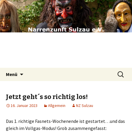
Narrenzunft Sulzau e.V.
Springe
Suchen
Menü
zum
nach:
Inhalt
Jetzt geht´s so richtig los!
16. Januar 2023
Allgemein
NZ Sulzau
Das 1. richtige Fasnets-Wochenende ist gestartet…und das
gleich im Vollgas-Modus! Grob zusammengefasst: