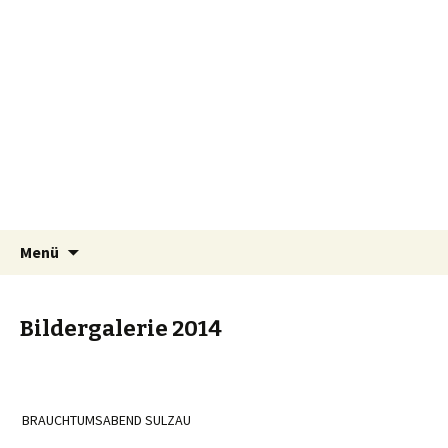
Narrenzunft Sulzau e.V.
Springe
Suchen
Menü
zum
nach:
Inhalt
Bildergalerie 2014
BRAUCHTUMSABEND SULZAU